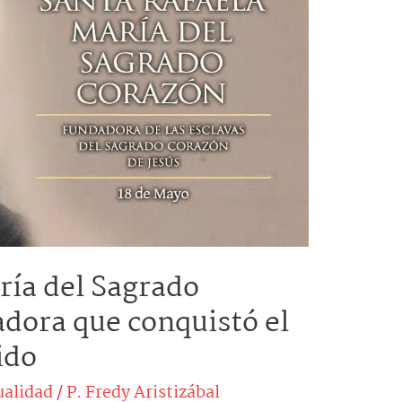
ría del Sagrado
adora que conquistó el
ido
ualidad
/
P. Fredy Aristizábal