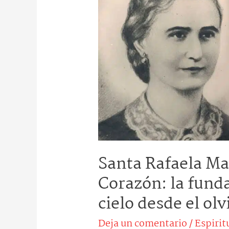
María
del
Sagrado
Corazón:
la
fundadora
que
conquistó
el
cielo
Santa Rafaela Ma
desde
el
Corazón: la fund
olvido
cielo desde el olv
Deja un comentario
/
Espirit