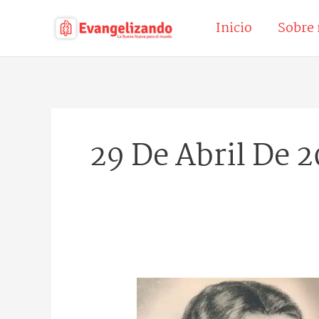
Ir
Inicio
Sobre 
al
contenido
29 De Abril De 
Santa
Rafaela