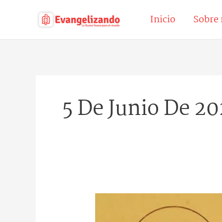
Ir
Inicio
Sobre 
al
contenido
5 De Junio De 2
Santos
Timoteo