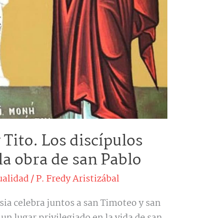
Tito. Los discípulos
la obra de san Pablo
ualidad
/
P. Fredy Aristizábal
sia celebra juntos a san Timoteo y san
n lugar privilegiado en la vida de san