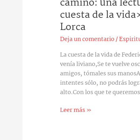
camino: una lect
que
cuesta de la vida
Dios
Lorca
pone
en
Deja un comentario
/
Espirit
nuestro
camino:
La cuesta de la vida de Feder
una
venía liviano,Se te vuelve o
lectura
amigos, tómales sus manosAp
espiritual
intentes sólo, no podrás logra
de
alto.Con los que te queremos
«La
Leer más »
cuesta
de
la
vida»