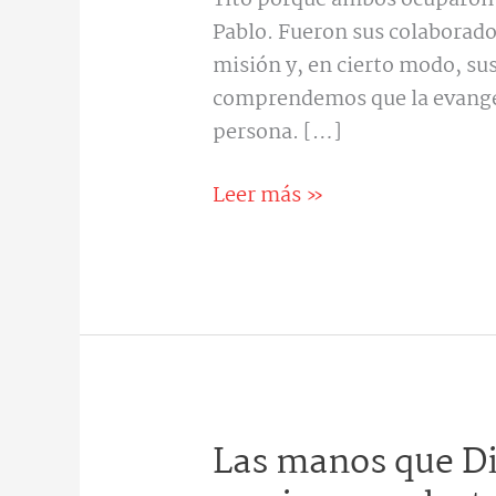
Pablo. Fueron sus colaborad
misión y, en cierto modo, sus 
comprendemos que la evangel
persona. […]
Leer más »
Las manos que Di
Las
manos