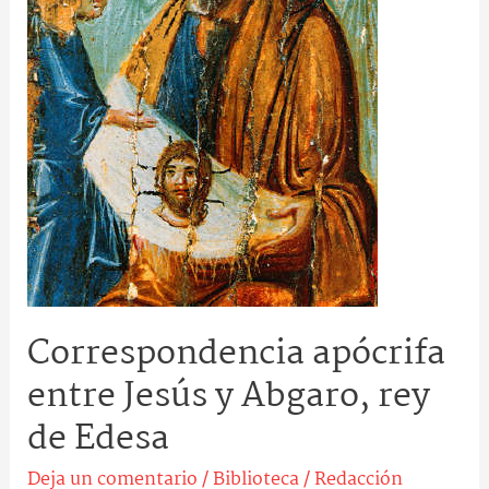
Abgaro,
rey
de
Edesa
Correspondencia apócrifa
entre Jesús y Abgaro, rey
de Edesa
Deja un comentario
/
Biblioteca
/
Redacción