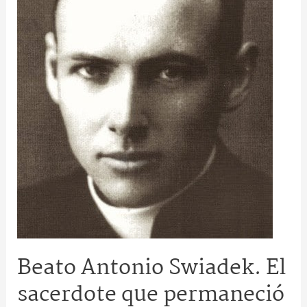
que
permaneció
junto
a
su
pueblo
hasta
el
final
Beato Antonio Swiadek. El
sacerdote que permaneció