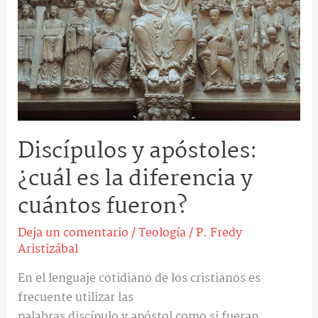
la
diferencia
y
cuántos
fueron?
Discípulos y apóstoles:
¿cuál es la diferencia y
cuántos fueron?
Deja un comentario
/
Teología
/
P. Fredy
Aristizábal
En el lenguaje cotidiano de los cristianos es
frecuente utilizar las
palabras discípulo y apóstol como si fueran