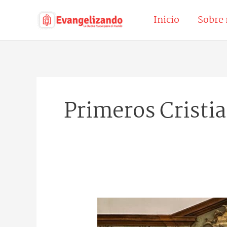
Ir
Inicio
Sobre 
al
contenido
Primeros Cristi
Las
grandes