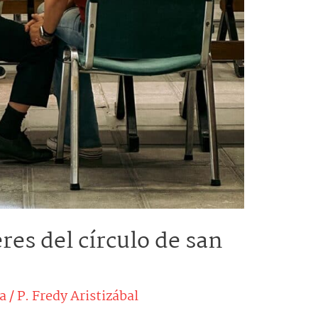
es del círculo de san
a
/
P. Fredy Aristizábal