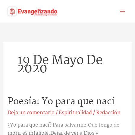
Ir
al
contenido
19 De Mayo De
2020
Poesía: Yo para que nací
Poesía:
Yo
Deja un comentario
/
Espiritualidad
/
Redacción
para
que
¿Yo para qué nací? Para salvarme.Que tengo de
nací
morir es infalible.Dejar de ver a Dios y