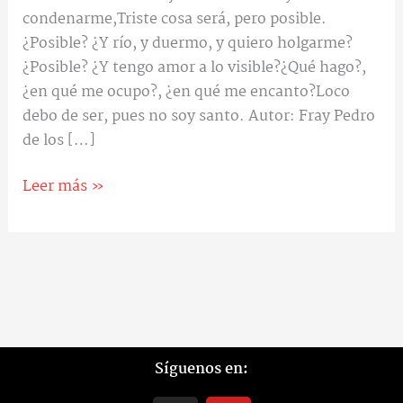
condenarme,Triste cosa será, pero posible.
¿Posible? ¿Y río, y duermo, y quiero holgarme?
¿Posible? ¿Y tengo amor a lo visible?¿Qué hago?,
¿en qué me ocupo?, ¿en qué me encanto?Loco
debo de ser, pues no soy santo. Autor: Fray Pedro
de los […]
Leer más »
Síguenos en: