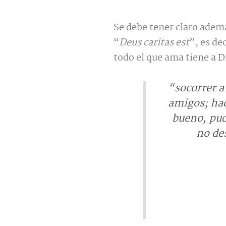
Se debe tener claro ademá
“
Deus caritas est
”, es de
todo el que ama tiene a D
“
socorrer a
amigos; hac
bueno, pud
no de