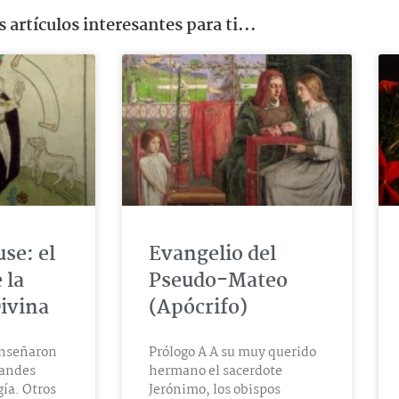
 artículos interesantes para ti...
se: el
Evangelio del
 la
Pseudo-Mateo
ivina
(Apócrifo)
enseñaron
Prólogo A A su muy querido
randes
hermano el sacerdote
gía. Otros
Jerónimo, los obispos