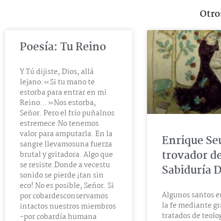
Otros
Poesía: Tu Reino
Y Tú dijiste, Dios, allá
lejano:«Si tu mano te
estorba para entrar en mi
Reino…»Nos estorba,
Señor. Pero el frío puñalnos
estremece.No tenemos
valor para amputarla. En la
Enrique Seu
sangre llevamosuna fuerza
trovador de
brutal y gritadora. Algo que
se resiste.Donde a vecestu
Sabiduría D
sonido se pierde ¡tan sin
eco! No es posible, Señor. Si
Algunos santos 
por cobardesconservamos
la fe mediante g
intactos nuestros miembros
tratados de teolo
-por cobardía humana