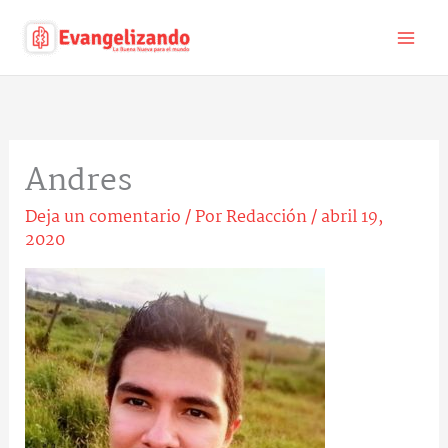
Ir
al
contenido
Andres
Deja un comentario
/ Por
Redacción
/
abril 19,
2020