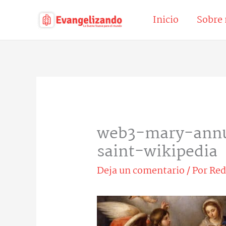
Ir
Inicio
Sobre 
al
contenido
web3-mary-annu
saint-wikipedia
Deja un comentario
/ Por
Red