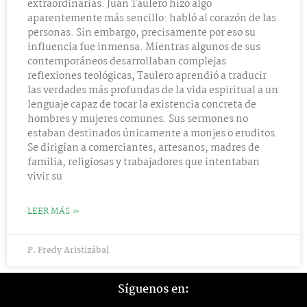
extraordinarias. Juan Taulero hizo algo
aparentemente más sencillo: habló al corazón de las
personas. Sin embargo, precisamente por eso su
influencia fue inmensa. Mientras algunos de sus
contemporáneos desarrollaban complejas
reflexiones teológicas, Taulero aprendió a traducir
las verdades más profundas de la vida espiritual a un
lenguaje capaz de tocar la existencia concreta de
hombres y mujeres comunes. Sus sermones no
estaban destinados únicamente a monjes o eruditos.
Se dirigían a comerciantes, artesanos, madres de
familia, religiosas y trabajadores que intentaban
vivir su
LEER MÁS »
P. Fredy Aristizábal
Síguenos en: