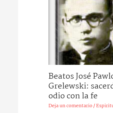
Pawlowski
y
Casimiro
Grelewski:
sacerdotes
que
vencieron
el
odio
con
Beatos José Pawl
la
Grelewski: sacer
fe
odio con la fe
Deja un comentario
/
Espirit