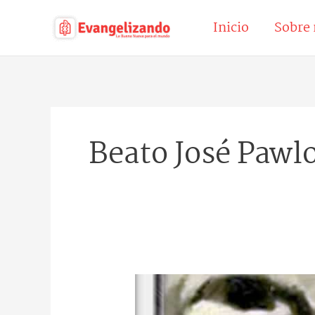
Ir
Inicio
Sobre 
al
contenido
Beato José Pawl
Beatos
José