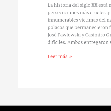
La historia del siglo XX está
persecuciones más crueles que
innumerables víctimas del n
polacos que permanecieron fie
José Pawlowski y Casimiro G
difíciles. Ambos entregaron s
Leer más »