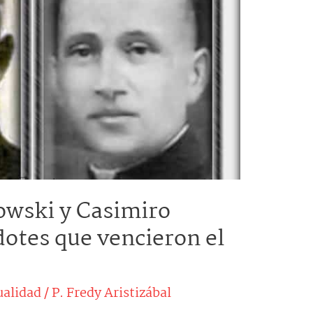
owski y Casimiro
dotes que vencieron el
ualidad
/
P. Fredy Aristizábal