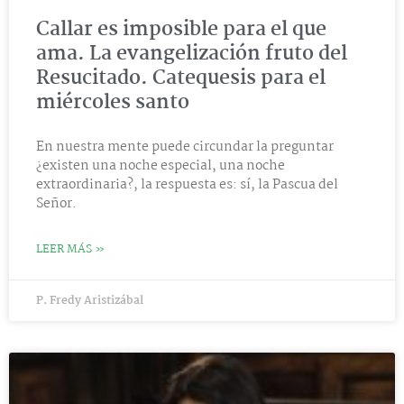
Callar es imposible para el que
ama. La evangelización fruto del
Resucitado. Catequesis para el
miércoles santo
En nuestra mente puede circundar la preguntar
¿existen una noche especial, una noche
extraordinaria?, la respuesta es: sí, la Pascua del
Señor.
LEER MÁS »
P. Fredy Aristizábal