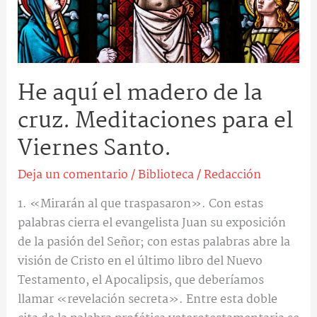
para
el
Viernes
Santo.
He aquí el madero de la
cruz. Meditaciones para el
Viernes Santo.
Deja un comentario
/
Biblioteca
/
Redacción
1. «Mirarán al que traspasaron». Con estas
palabras cierra el evangelista Juan su exposición
de la pasión del Señor; con estas palabras abre la
visión de Cristo en el último libro del Nuevo
Testamento, el Apocalipsis, que deberíamos
llamar «revelación secreta». Entre esta doble