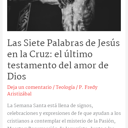
la
Cruz:
el
último
testamento
Las Siete Palabras de Jesús
del
amor
en la Cruz: el último
de
testamento del amor de
Dios
Dios
Deja un comentario
/
Teología
/
P. Fredy
Aristizábal
La Semana Santa está llena de signos,
celebraciones y expresiones de fe que ayudan a los
cristianos a contemplar el misterio de la Pasión,