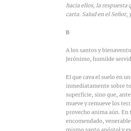
hacia ellos, la respuesta
carta. Salud en el Señor, 
B
A los santos y bienavent
Jerónimo, humilde servido
El que cava el suelo en u
inmediatamente sobre todo
superficie, sino que, ante
mueve y remueve los terr
provecho anima aún. En t
encomendado, venerables 
mismo santo apóstol y ev