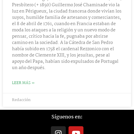
Presbítero (+ 1850) Guillermo José Chaminade vio la
luz en Périgueux, la ciudad francesa donde vivían los
suyos, humilde familia de artesanos y comerciantes,
el 8 de abril de 1761, cuando en Francia estaban de
moda los ataques a la religión y un nuevo modo de
pensar, crítico hacia la fe, pugnaba por abrirse
camino en la sociedad. A la Cátedra de San Pedro
había subido en 1758 el cardenal Rezzonico con el
nombre de Clemente XIII, y los jesuítas, pese al
apoyo del Papa, habían sido expulsados de Portugal
un año después.
LEER MÁS »
Redacción
Síguenos en:
I
Y