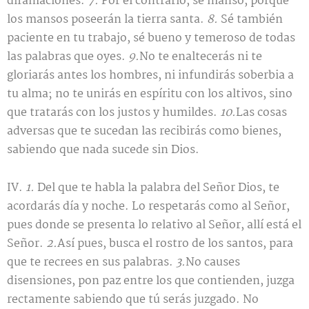
difamaciones.
7.
Por el contrario, sé manso, porque
los mansos poseerán la tierra santa.
8.
Sé también
paciente en tu trabajo, sé bueno y temeroso de todas
las palabras que oyes.
9.
No te enaltecerás ni te
gloriarás antes los hombres, ni infundirás soberbia a
tu alma; no te unirás en espíritu con los altivos, sino
que tratarás con los justos y humildes.
10.
Las cosas
adversas que te sucedan las recibirás como bienes,
sabiendo que nada sucede sin Dios.
IV.
1.
Del que te habla la palabra del Señor Dios, te
acordarás día y noche. Lo respetarás como al Señor,
pues donde se presenta lo relativo al Señor, allí está el
Señor.
2.
Así pues, busca el rostro de los santos, para
que te recrees en sus palabras.
3.
No causes
disensiones, pon paz entre los que contienden, juzga
rectamente sabiendo que tú serás juzgado. No