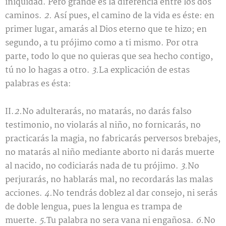
iniquidad. Pero grande es la diferencia entre los dos
caminos.
2.
Así pues, el camino de la vida es éste: en
primer lugar, amarás al Dios eterno que te hizo; en
segundo, a tu prójimo como a ti mismo. Por otra
parte, todo lo que no quieras que sea hecho contigo,
tú no lo hagas a otro.
3.
La explicación de estas
palabras es ésta:
II.
2.
No adulterarás, no matarás, no darás falso
testimonio, no violarás al niño, no fornicarás, no
practicarás la magia, no fabricarás perversos brebajes,
no matarás al niño mediante aborto ni darás muerte
al nacido, no codiciarás nada de tu prójimo.
3.
No
perjurarás, no hablarás mal, no recordarás las malas
acciones.
4.
No tendrás doblez al dar consejo, ni serás
de doble lengua, pues la lengua es trampa de
muerte.
5.
Tu palabra no sera vana ni engañosa.
6.
No