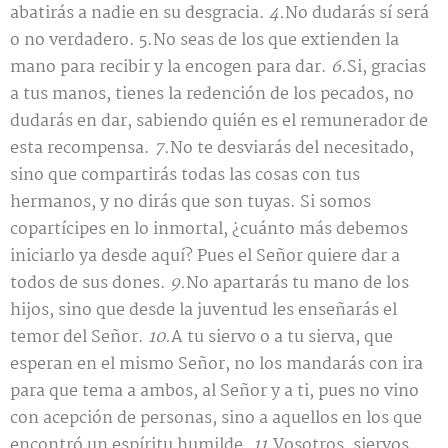
abatirás a nadie en su desgracia.
4.
No dudarás sí será
o no verdadero. 5.No seas de los que extienden la
mano para recibir y la encogen para dar.
6.
Si, gracias
a tus manos, tienes la redención de los pecados, no
dudarás en dar, sabiendo quién es el remunerador de
esta recompensa.
7.
No te desviarás del necesitado,
sino que compartirás todas las cosas con tus
hermanos, y no dirás que son tuyas. Si somos
copartícipes en lo inmortal, ¿cuánto más debemos
iniciarlo ya desde aquí? Pues el Señor quiere dar a
todos de sus dones.
9.
No apartarás tu mano de los
hijos, sino que desde la juventud les enseñarás el
temor del Señor.
10.
A tu siervo o a tu sierva, que
esperan en el mismo Señor, no los mandarás con ira
para que tema a ambos, al Señor y a ti, pues no vino
con acepción de personas, sino a aquellos en los que
encontró un espíritu humilde.
11.
Vosotros, siervos,