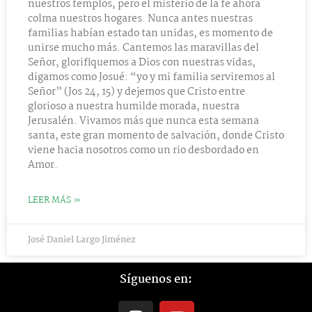
nuestros templos, pero el misterio de la fe ahora
colma nuestros hogares. Nunca antes nuestras
familias habían estado tan unidas, es momento de
unirse mucho más. Cantemos las maravillas del
Señor, glorifiquemos a Dios con nuestras vidas,
digamos como Josué: “yo y mi familia serviremos al
Señor” (Jos 24, 15) y dejemos que Cristo entre
glorioso a nuestra humilde morada, nuestra
Jerusalén. Vivamos más que nunca esta semana
santa, este gran momento de salvación, donde Cristo
viene hacia nosotros como un rio desbordado en
Amor.
LEER MÁS »
José Daniel Largo Jiménez
Síguenos en:
I
Y