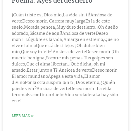
Poema: Ayes del destierro
¡Cuán triste es, Dios mío,La vida sin ti!Ansiosa de
verteDeseo morir. Carrera muy largaEs la de este
suelo,Morada penosa,Muy duro destierro.¡Oh dueño
adorado,Sácame de aquí!Ansiosa de verteDeseo
morir. Lúgubre es la vida,Amarga en estremo;Que no
vive el almaQue está de ti lejos.¡Oh dulce bien
mío,Que soy infeliz!Ansiosa de verteDeseo morir ¡Oh
muerte benigna,Socorre mis penas!Tus golpes son
dulces,Que el alma libertan.¡Qué dicha, oh mi
amado,Estar junto a Ti!Ansiosa de verteDeseo morir
El amor mundanoApega a esta vida;El amor
divinoPor la otra suspira.Sin ti, Dios eterno,¿Quién
puede vivir?Ansiosa de verteDeseo morir. La vida
terrenaEs continuo duelo;Vida verdaderaLa hay sólo
en el
LEER MÁS »