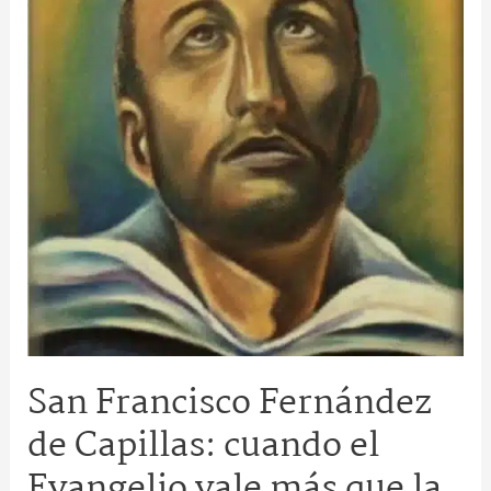
el
Evangelio
vale
más
que
la
propia
vida
San Francisco Fernández
de Capillas: cuando el
Evangelio vale más que la