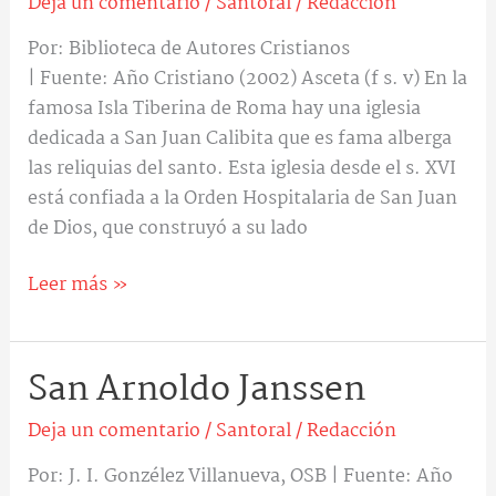
Deja un comentario
/
Santoral
/
Redacción
Calibita
Por: Biblioteca de Autores Cristianos
| Fuente: Año Cristiano (2002) Asceta (f s. v) En la
famosa Isla Tiberina de Roma hay una iglesia
dedicada a San Juan Calibita que es fama alberga
las reliquias del santo. Esta iglesia desde el s. XVI
está confiada a la Orden Hospitalaria de San Juan
de Dios, que construyó a su lado
Leer más »
San Arnoldo Janssen
San
Arnoldo
Deja un comentario
/
Santoral
/
Redacción
Janssen
Por: J. I. Gonzélez Villanueva, OSB | Fuente: Año