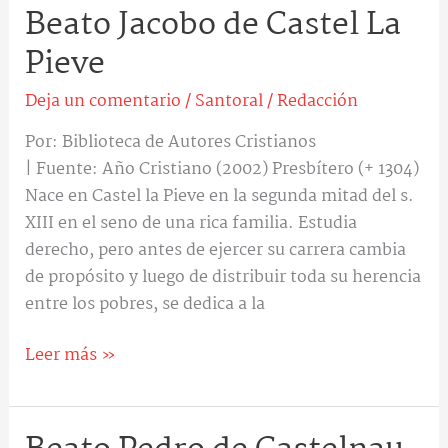
Beato Jacobo de Castel La
Beato
Jacobo
Pieve
de
Castel
Deja un comentario
/
Santoral
/
Redacción
La
Por: Biblioteca de Autores Cristianos
Pieve
| Fuente: Año Cristiano (2002) Presbítero (+ 1304)
Nace en Castel la Pieve en la segunda mitad del s.
XIII en el seno de una rica familia. Estudia
derecho, pero antes de ejercer su carrera cambia
de propósito y luego de distribuir toda su herencia
entre los pobres, se dedica a la
Leer más »
Beato