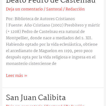
Beato Pedro de Castelnau
Pedro
Deja un comentario
/
Santoral
/
Redacción
de
Castelnau
Por: Biblioteca de Autores Cristianos
| Fuente: Año Cristiano (2002) Presbítero y mártir
(+ 1208) Pedro de Castelnau era natural de
Montpellier, donde nace a mediados del s. XII.
Habiendo optado por la vida eclesiástica, obtiene
el arcedianato de Maguelon en 1199, pero poco
después opta por la vida religiosa e ingresa en el
monasterio cisterciense de
Leer más »
San Juan Calibita
San
Juan