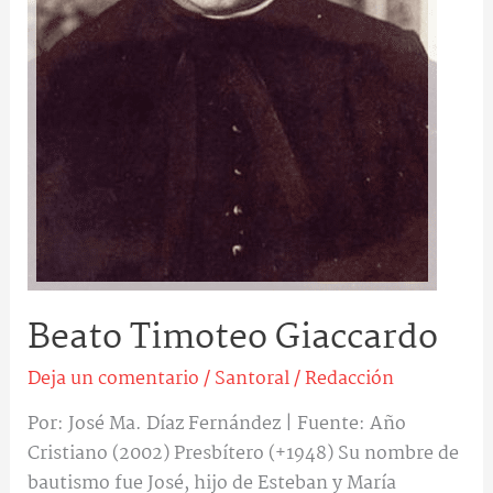
Beato Timoteo Giaccardo
Deja un comentario
/
Santoral
/
Redacción
Por: José Ma. Díaz Fernández | Fuente: Año
Cristiano (2002) Presbítero (+1948) Su nombre de
bautismo fue José, hijo de Esteban y María