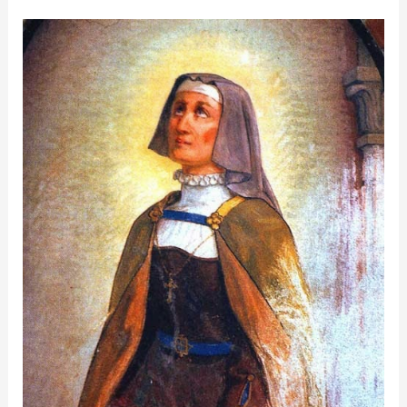
Beata
Paula
Gambara
Costa