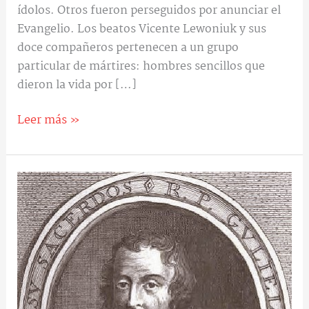
ídolos. Otros fueron perseguidos por anunciar el
Evangelio. Los beatos Vicente Lewoniuk y sus
doce compañeros pertenecen a un grupo
particular de mártires: hombres sencillos que
dieron la vida por […]
Leer más »
Beatos
Guillermo
Ireland
y
Juan
Grove:
cuando