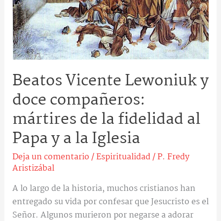
mártires
de
la
fidelidad
al
Beatos Vicente Lewoniuk y
Papa
y
doce compañeros:
a
mártires de la fidelidad al
la
Iglesia
Papa y a la Iglesia
Deja un comentario
/
Espiritualidad
/
P. Fredy
Aristizábal
A lo largo de la historia, muchos cristianos han
entregado su vida por confesar que Jesucristo es el
Señor. Algunos murieron por negarse a adorar