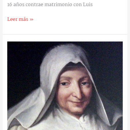
16 años contrae matrimonio con Luis
Leer más »
Beata
María
Poussepin