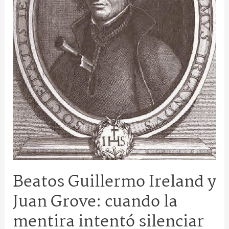
la
mentira
intentó
silenciar
la
fe
Beatos Guillermo Ireland y
Juan Grove: cuando la
mentira intentó silenciar