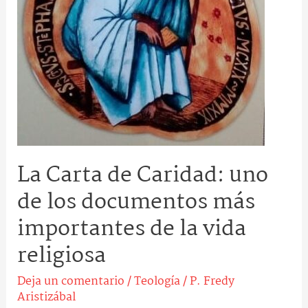
los
documentos
más
importantes
de
la
vida
religiosa
La Carta de Caridad: uno
de los documentos más
importantes de la vida
religiosa
Deja un comentario
/
Teología
/
P. Fredy
Aristizábal