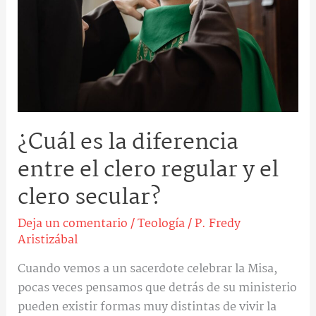
entre
el
clero
regular
y
el
clero
¿Cuál es la diferencia
secular?
entre el clero regular y el
clero secular?
Deja un comentario
/
Teología
/
P. Fredy
Aristizábal
Cuando vemos a un sacerdote celebrar la Misa,
pocas veces pensamos que detrás de su ministerio
pueden existir formas muy distintas de vivir la