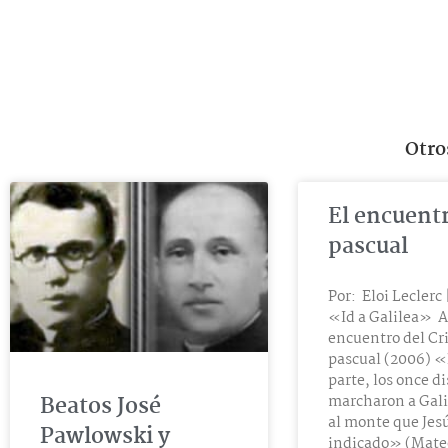
Otros
El encuent
pascual
Por: Eloi Leclerc 
«Id a Galilea» A
encuentro del Cr
pascual (2006) «
parte, los once d
Beatos José
marcharon a Gali
al monte que Jesú
Pawlowski y
indicado» (Mateo