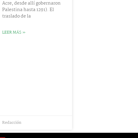
Acre, desde allí gobernaron
Palestina hasta 1291). El
traslado de la
LEER MÁS »
Redacción