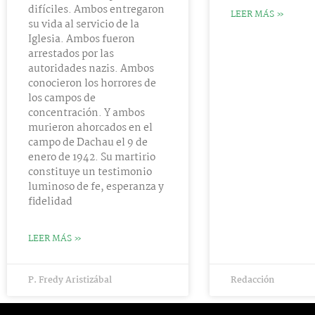
difíciles. Ambos entregaron
LEER MÁS »
su vida al servicio de la
Iglesia. Ambos fueron
arrestados por las
autoridades nazis. Ambos
conocieron los horrores de
los campos de
concentración. Y ambos
murieron ahorcados en el
campo de Dachau el 9 de
enero de 1942. Su martirio
constituye un testimonio
luminoso de fe, esperanza y
fidelidad
LEER MÁS »
P. Fredy Aristizábal
Redacción