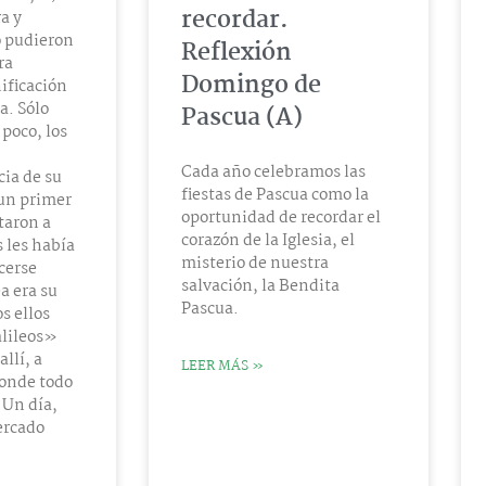
recordar.
a y
 pudieron
Reflexión
ra
Domingo de
ificación
ea. Sólo
Pascua (A)
 poco, los
Cada año celebramos las
ia de su
fiestas de Pascua como la
un primer
oportunidad de recordar el
taron a
corazón de la Iglesia, el
s les había
misterio de nuestra
cerse
salvación, la Bendita
a era su
Pascua.
s ellos
lileos»
allí, a
LEER MÁS »
donde todo
Un día,
ercado