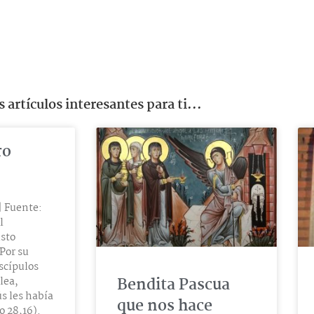
 artículos interesantes para ti...
ro
| Fuente:
l
isto
Por su
iscípulos
Bendita Pascua
lea,
s les había
que nos hace
 28,16).