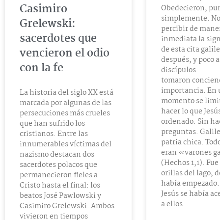
Casimiro
Obedecieron, pur
simplemente. No
Grelewski:
percibir de mane
sacerdotes que
inmediata la sign
de esta cita galil
vencieron el odio
después, y poco a
con la fe
discípulos
tomaron concienc
importancia. En 
La historia del siglo XX está
momento se limi
marcada por algunas de las
hacer lo que Jesú
persecuciones más crueles
ordenado. Sin ha
que han sufrido los
preguntas. Galile
cristianos. Entre las
patria chica. Todo
innumerables víctimas del
eran «varones ga
nazismo destacan dos
(Hechos 1,1). Fue 
sacerdotes polacos que
orillas del lago, 
permanecieron fieles a
había empezado. 
Cristo hasta el final: los
Jesús se había ac
beatos José Pawlowski y
a ellos.
Casimiro Grelewski. Ambos
vivieron en tiempos