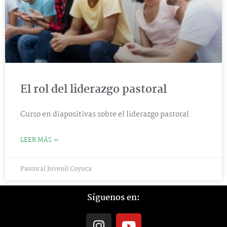
El rol del liderazgo pastoral
Curso en diapositivas sobre el liderazgo pastoral.
LEER MÁS »
Pastoral Juvenil Coyuca
Síguenos en:
I
Y