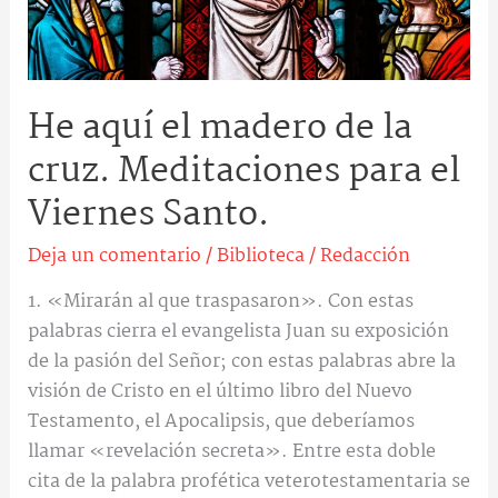
para
el
Viernes
Santo.
He aquí el madero de la
cruz. Meditaciones para el
Viernes Santo.
Deja un comentario
/
Biblioteca
/
Redacción
1. «Mirarán al que traspasaron». Con estas
palabras cierra el evangelista Juan su exposición
de la pasión del Señor; con estas palabras abre la
visión de Cristo en el último libro del Nuevo
Testamento, el Apocalipsis, que deberíamos
llamar «revelación secreta». Entre esta doble
cita de la palabra profética veterotestamentaria se