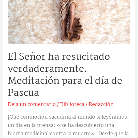
para
el
día
de
Pascua
El Señor ha resucitado
verdaderamente.
Meditación para el día de
Pascua
Deja un comentario
/
Biblioteca
/
Redacción
¡Qué conmoción sacudiría al mundo si leyéramos
un día en la prensa: «se ha descubierto una
hierba medicinal contra la muerte»! Desde que la