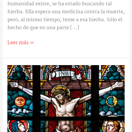
humanidad existe, se ha estado buscando tal
hierba. Ella espera una medicina contra la muerte,
pero, al mismo tiempo, teme a esa hierba. Sólo el
hecho de que en una parte […]
Leer más »
He
aquí
el
madero
de
la
cruz.
Meditaciones