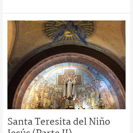
Santa
Teresita
del
Niño
Jesús
(Parte
II)
Santa Teresita del Niño